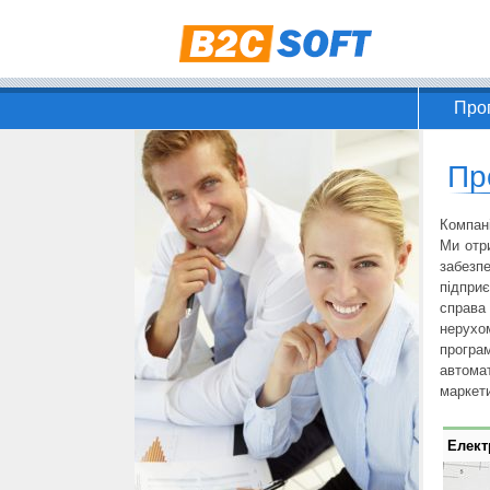
Про
Пр
Компан
Ми отр
забезп
підпри
справа 
нерухо
програ
автома
маркети
Елект