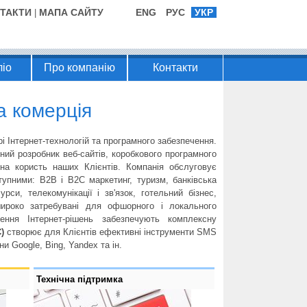
ТАКТИ
МАПА САЙТУ
ENG
РУС
УКР
|
іо
Про компанію
Контакти
а комерція
і Інтернет-технологій та програмного забезпечення.
ий розробник веб-сайтів, коробкового програмного
на користь наших Клієнтів. Компанія обслуговує
упними: B2B і B2C маркетинг, туризм, банківська
рси, телекомунікації і зв'язок, готельний бізнес,
 широко затребувані для офшорного і локального
ння Інтернет-рішень забезпечують комплексну
)
створює для Клієнтів ефективні інструменти SMS
и Google, Bing, Yandex та ін.
Технічна підтримка