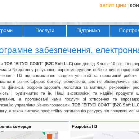
ЗАПИТ ЦІНИ
КОН
|
грами
Послуги
Підтримка
Портфол
ограмне забезпечення, електронн
ія
ТОВ "БІТУСІ СОФТ" (B2C Soft LLC)
має досвід більше 10 років в сфер
имали бездоганну репутацію і зарекомендували себе як високопрофесійн
ечення і ПЗ під замовлення завдяки успішній та ефективній роботи 
ємства в різних сферах бізнесу, включаючи, але не обмежуючись наст
та фінанси, охорона здоров'я, логістика та митниця, рекреаційні ресу
мість і будівництво та ін. Наші високоякісні та надійні продукти
мування, а пропоновані нами послуги зі створення та впровадже
тизацію управління бізнес-процесами.
ТОВ "БІТУСІ СОФТ" (B2C Soft LLC
нгу, а також виконує професійну оптимізацію ресурсу під пошукові машин
ронна комерція
Розробка ПЗ