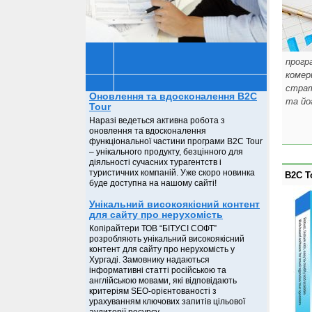
прогр
комер
страт
Оновлення та вдосконалення B2C
та йо
Tour
Наразі ведеться активна робота з
оновлення та вдосконалення
функціональної частини програми B2C Tour
– унікального продукту, безцінного для
діяльності сучасних турагентств і
туристичних компаній. Уже скоро новинка
B2C T
буде доступна на нашому сайті!
Унікальний високоякісний контент
для сайту про нерухомість
Копірайтери ТОВ “БІТУСІ СОФТ”
розробляють унікальний високоякісний
контент для сайту про нерухомість у
Хургаді. Замовнику надаються
інформативні статті російською та
англійською мовами, які відповідають
критеріям SEO-орієнтованості з
урахуванням ключових запитів цільової