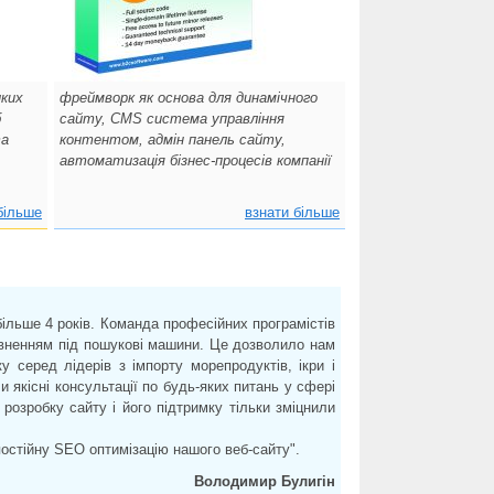
иких
фреймворк як основа для динамічного
б
сайту, CMS система управління
та
контентом, адмін панель сайту,
автоматизація бізнес-процесів компанії
більше
взнати більше
ільше 4 років. Команда професійних програмістів
овненням під пошукові машини. Це дозволило нам
у серед лідерів з імпорту морепродуктів, ікри і
и якісні консультації по будь-яких питань у сфері
 розробку сайту і його підтримку тільки зміцнили
остійну SEO оптимізацію нашого веб-сайту".
Володимир Булигін