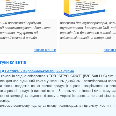
льний програмний продукт,
програма для туроператорів, вел
ий автоматизувати діяльність
турагентств, інтеграція XML ве
ентства, турфірми або
сервісів для бронювання готелів 
тичної компанії онлайн
авіаквитків онлайн в Інтернеті
взнати більше
взнати 
гуки клієнтів
ТД Балтика" - виробничо-комерційна фірма
 компанія плідно співпрацює з
ТОВ "БІТУСІ СОФТ" (B2C Soft LLC)
вже б
ила для нас відмінний сайт з унікальним дизайном і оптимізованим нап
ти рівень продажів нашої рибної продукції в рази і закріпитися на ринк
ика рибної продукції високої якості. За весь час співпраці ми отримувал
ронної комерції та ведення бізнесу в мережі Інтернет, а лояльні ціни на
довіру.
влюємо величезну подяку за якісну післяпродажну підтримку, хостинг і п