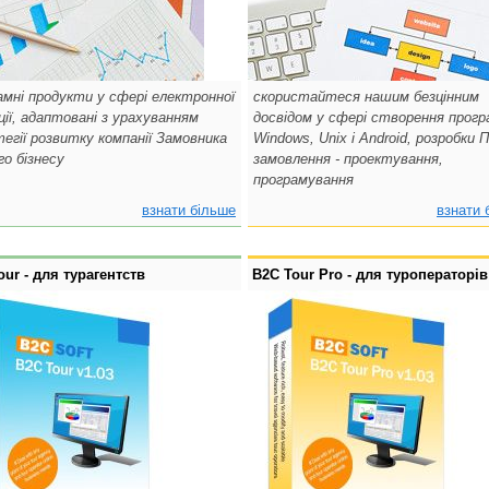
амні продукти у сфері електронної
скористайтеся нашим безцінним
ції, адаптовані з урахуванням
досвідом у сфері створення прогр
егії розвитку компанії Замовника
Windows, Unix і Android, розробки 
го бізнесу
замовлення - проектування,
програмування
взнати більше
взнати 
our - для турагентств
B2C Tour Pro - для туроператорів