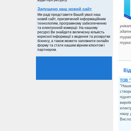
аудиторії ресурсу.
Запущено наш новий сайт
Ми раді представити Вашій увазі наш
новий сайт, присвячений інформаційним
технологіям, програмному забезпеченню
уніка
та електронній комерції. На нашому
здатн
ресурсі Ви знайдете величезну кількість
корисної інформації з ведення та розкрутки
тураг
бізнесу, а також можете заповнити онлайн
турис
форму та стати нашим вірним клієнтом і
партнером.
Від
ТОВ "
"Наша
створ
підня
виробн
елект
нашу 
Висло